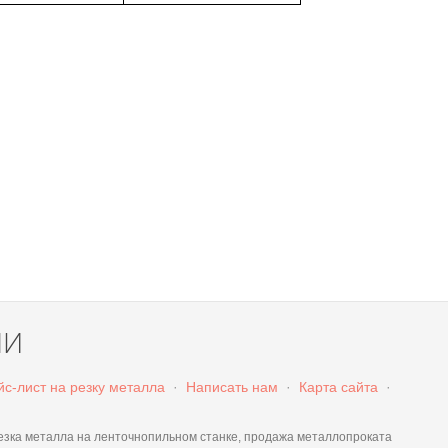
ЛИ
с-лист на резку металла
·
Написать нам
·
Карта сайта
·
а металла на ленточнопильном станке, продажа металлопроката