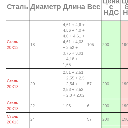
Цена
Ц
Сталь
Диаметр
Длина
Вес
с
НДС
Н
4,61 + 4,6 +
4,56 + 4,0 +
4,0 + 4,61 +
Сталь
4,61 + 4,03
18
105
200
19
20Х13
+ 3,52 +
3,75 + 3,91
+ 4,18 +
1,65
2,81 + 2,51
+ 2,55 + 2,5
Сталь
20
+ 2,54 +
57
200
19
20Х13
2,53 + 2,52
+ 2,8 + 2,02
Сталь
22
1.93
6
200
19
20Х13
Сталь
24
57
200
19
20Х13