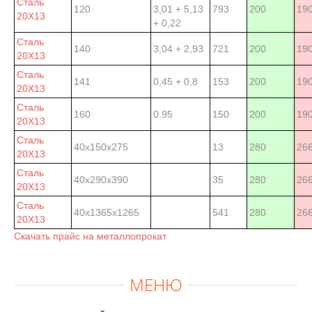
Сталь
120
3,01 + 5,13
793
200
19
20Х13
+ 0,22
Сталь
140
3,04 + 2,93
721
200
19
20Х13
Сталь
141
0,45 + 0,8
153
200
19
20Х13
Сталь
160
0.95
150
200
19
20Х13
Сталь
40х150х275
13
280
26
20Х13
Сталь
40х290х390
35
280
26
20Х13
Сталь
40х1365х1265
541
280
26
20Х13
Скачать прайс на металлопрокат
МЕНЮ