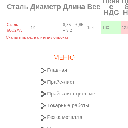
Цена
Ц
Сталь
Диаметр
Длина
Вес
с
НДС
Н
Сталь
6,85 + 6,85
42
184
130
123
60С2ХА
+ 3,2
Скачать прайс на металлопрокат
МЕНЮ
Главная
Прайс-лист
Прайс-лист цвет. мет.
Токарные работы
Резка металла