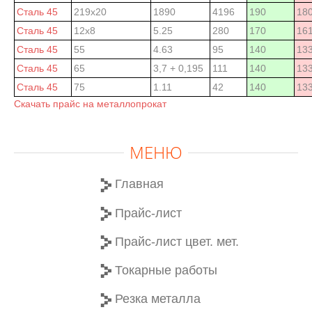
Сталь 45
219х20
1890
4196
190
180
Сталь 45
12х8
5.25
280
170
161
Сталь 45
55
4.63
95
140
13
Сталь 45
65
3,7 + 0,195
111
140
13
Сталь 45
75
1.11
42
140
13
Скачать прайс на металлопрокат
МЕНЮ
Главная
Прайс-лист
Прайс-лист цвет. мет.
Токарные работы
Резка металла