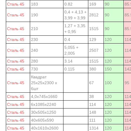
Сталь 45
183
0.82
169
90
85.
0,4 + 4,13 +
Сталь 45
190
2812
90
85.
3,99 + 3,99
1,27 + 3,35
Сталь 45
210
1515
90
85.
+ 0,95
Сталь 45
230
0.4
129
120
11
5,055 +
Сталь 45
240
2507
120
11
2,005
Сталь 45
280
3.14
1515
120
11
Сталь 45
730
0.115
380
150
142
Квадрат
Сталь 45
25х25х2300 х
67
100
95
6шт
Сталь 45
4,0х745х1660
38
120
11
Сталь 45
6х1085х2240
114
120
11
Сталь 45
30х505х1250
148
120
11
Сталь 45
40х605х590
111
120
11
Сталь 45
40х1610х2600
1314
120
11