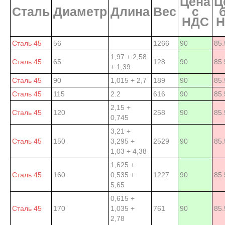
Цена
Ц
Сталь
Диаметр
Длина
Вес
с
НДС
Н
Сталь 45
56
1266
90
85.
1,97 + 2,58
Сталь 45
65
128
90
85.
+ 1,39
Сталь 45
90
1,015 + 2,7
189
90
85.
Сталь 45
115
2.2
616
90
85.
2,15 +
Сталь 45
120
258
90
85.
0,745
3,21 +
Сталь 45
150
3,295 +
2529
90
85.
1,03 + 4,38
1,625 +
Сталь 45
160
0,535 +
1227
90
85.
5,65
0,615 +
Сталь 45
170
1,035 +
761
90
85.
2,78