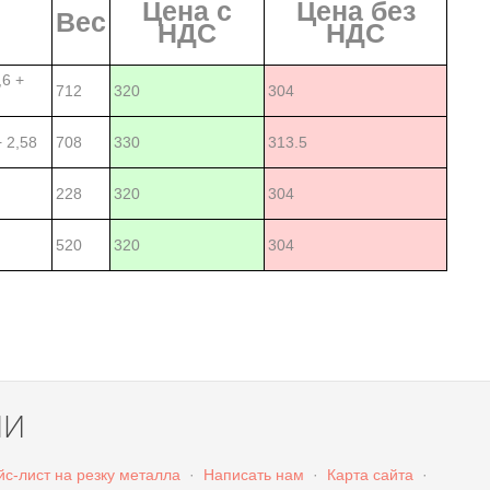
Цена с
Цена без
Вес
НДС
НДС
,6 +
712
320
304
+ 2,58
708
330
313.5
228
320
304
520
320
304
ЛИ
с-лист на резку металла
·
Написать нам
·
Карта сайта
·