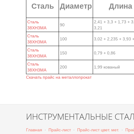
Сталь
Диаметр
Длина
Сталь
2,41 + 3,3 + 1,73 + 3
90
38ХН3МА
3,21
Сталь
100
3,02 + 2,235 + 3,93 
38ХН3МА
Сталь
150
0,79 + 0,86
38ХН3МА
Сталь
200
1,99 кованый
38ХН3МА
Скачать прайс на металлопрокат
ИНСТРУМЕНТАЛЬНЫЕ СТА
Главная
·
Прайс-лист
·
Прайс-лист цвет. мет.
·
Прай