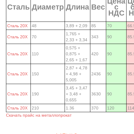
Цена
Ц
Сталь
Диаметр
Длина
Вес
с
НДС
Н
Сталь 20Х
48
3,89 + 2,09
85
70
66.
1,765 +
Сталь 20Х
70
343
90
85.
2,33 + 3,34
0,575 +
Сталь 20Х
110
0,875 +
420
90
85.
2,65 + 1,67
2,87 + 4,78
Сталь 20Х
150
+ 4,98 +
2436
90
85.
5,005
3,45 + 3,47
Сталь 20Х
190
+ 3,48 +
3630
90
85.
0,655
Сталь 20Х
210
1.36
370
120
11
Скачать прайс на металлопрокат