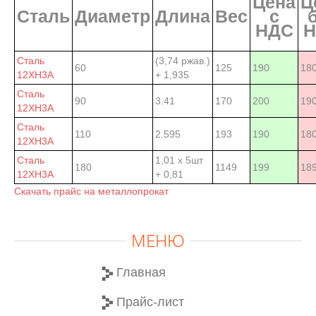
Цена
Ц
Сталь
Диаметр
Длина
Вес
с
НДС
Н
Сталь
(3,74 ржав.)
60
125
190
180
12ХН3А
+ 1,935
Сталь
90
3.41
170
200
19
12ХН3А
Сталь
110
2.595
193
190
180
12ХН3А
Сталь
1,01 х 5шт
180
1149
199
189
12ХН3А
+ 0,81
Скачать прайс на металлопрокат
МЕНЮ
Главная
Прайс-лист