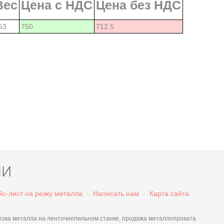
Вес
Цена с НДС
Цена без НДС
53
750
712.5
ЛИ
с-лист на резку металла
·
Написать нам
·
Карта сайта
·
а металла на ленточнопильном станке, продажа металлопроката